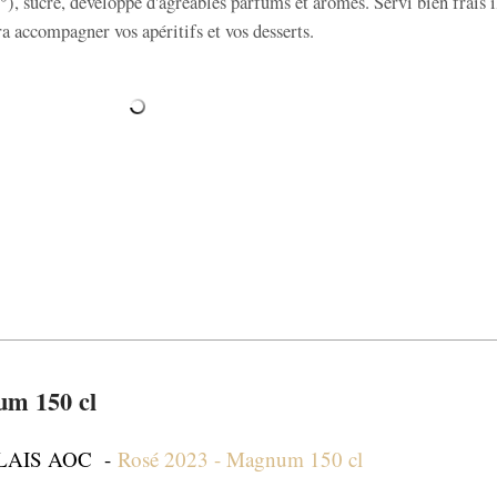
°), sucré, développe d'agréables parfums et arômes. Servi bien frais i
a accompagner vos apéritifs et vos desserts.
um 150 cl
LAIS AOC -
Rosé 2023 - Magnum 150 cl