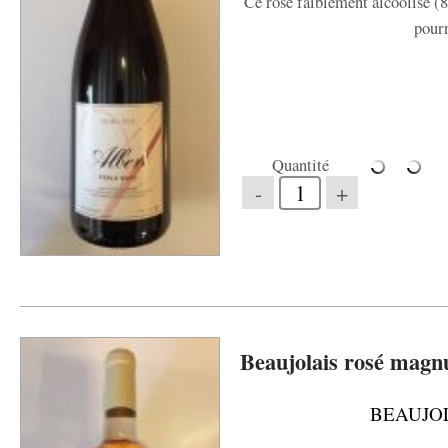
Ce rosé faiblement alcoolisé (8
pourr
Quantité
-
+
Beaujolais rosé magn
BEAUJO