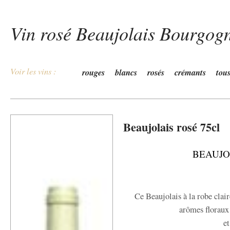
Vin rosé Beaujolais Bourgog
Voir les vins :
rouges
blancs
rosés
crémants
tou
Beaujolais rosé 75cl
BEAUJO
Ce Beaujolais à la robe claire
arômes floraux e
et