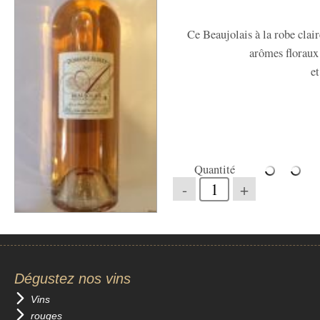
Ce Beaujolais à la robe claire
arômes floraux e
et
Quantité
-
+
Dégustez nos vins
Vins
rouges