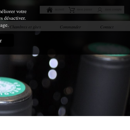
accueil
mon panier
mon compte
éliorer votre
s désactiver.
age.
Chambres et gîtes
Commander
Contact
r