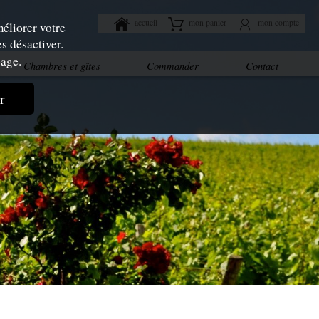
accueil
mon panier
mon compte
éliorer votre
s désactiver.
age.
Chambres et gîtes
Commander
Contact
r