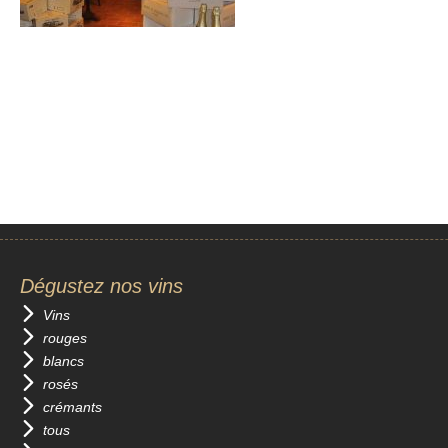
Dégustez nos vins
Vins
rouges
blancs
rosés
crémants
tous