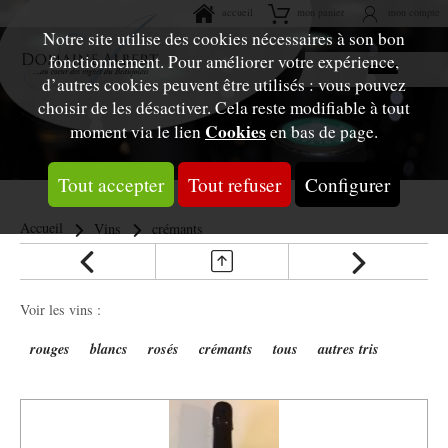
accueil
mon panier
mon compte
Notre site utilise des cookies nécessaires à son bon
fonctionnement. Pour améliorer votre expérience,
d’autres cookies peuvent être utilisés : vous pouvez
choisir de les désactiver. Cela reste modifiable à tout
Cookies
moment via le lien
en bas de page.
Tout accepter
Tout refuser
Configurer
Accueil
Vins
crémants
Voir les vins :
rouges
blancs
rosés
crémants
tous
autres tris